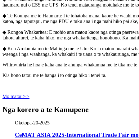
haumaru nui o ESS me UPS. Ko tenei matauranga motuhake mo te ton
◆ Te Kounga me te Haumaru: I te tohatoha mana, kaore he waahi mo
katoa, nga taputapu, me nga PDU e tuku ana i nga mahi hiko pai ake,
◆ Rongoa Whakaritea: E mohio ana matou kaore nga otinga paerewa e p
tahora ahurei, te kaha hiko, me nga whakaritenga honohono. Ka mahi ta
◆ Kua Arotauhia mo te Mahinga me te Utu: Ko ta matou huarahi whak
waenga i nga waahanga, ka whakaiti i te uaua o te whakaurunga, me 
Whiriwhiria he hoa e kaha ana te ahunga whakamua me te tika me te 
Kia hono tatou me te hanga i to otinga hiko i tenei ra.
Mo matou
>>
Nga korero a te Kamupene
Oketopa-20-2025
CeMAT ASIA 2025-International Trade Fair m