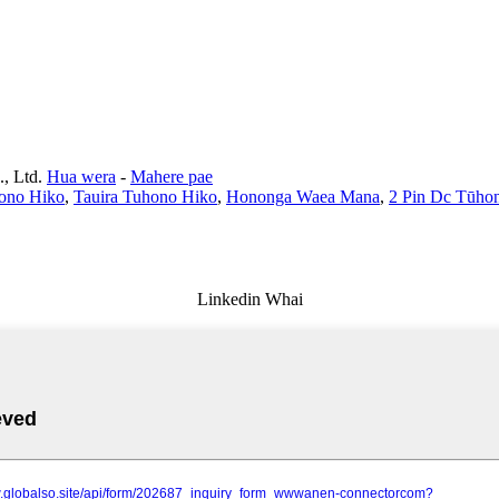
, Ltd.
Hua wera
-
Mahere pae
ono Hiko
,
Tauira Tuhono Hiko
,
Hononga Waea Mana
,
2 Pin Dc Tūho
Linkedin Whai