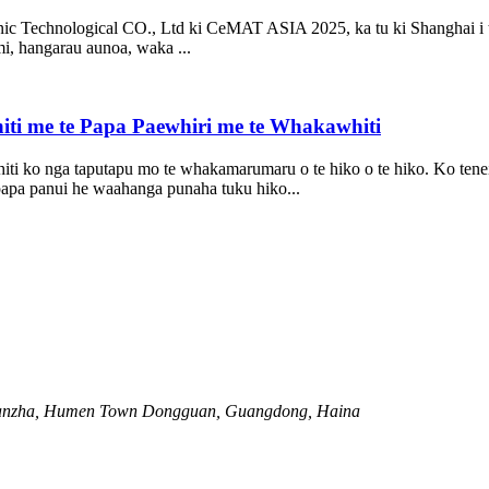
onic Technological CO., Ltd ki CeMAT ASIA 2025, ka tu ki Shanghai i
, hangarau aunoa, waka ...
ti me te Papa Paewhiri me te Whakawhiti
ti ko nga taputapu mo te whakamarumaru o te hiko o te hiko. Ko tenei 
apa panui he waahanga punaha tuku hiko...
Nanzha, Humen Town Dongguan, Guangdong, Haina