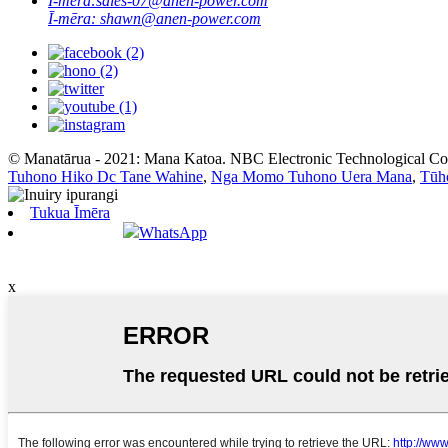
Ī-mēra:
sales-07@anen-power.com
Ī-mēra:
shawn@anen-power.com
© Manatārua - 2021: Mana Katoa. NBC Electronic Technological Co.
Tuhono Hiko Dc Tane Wahine
,
Nga Momo Tuhono Uera Mana
,
Tūh
Tukua Īmēra
WhatsApp
x