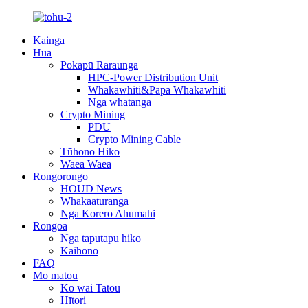
Kainga
Hua
Pokapū Raraunga
HPC-Power Distribution Unit
Whakawhiti&Papa Whakawhiti
Nga whatanga
Crypto Mining
PDU
Crypto Mining Cable
Tūhono Hiko
Waea Waea
Rongorongo
HOUD News
Whakaaturanga
Nga Korero Ahumahi
Rongoā
Nga taputapu hiko
Kaihono
FAQ
Mo matou
Ko wai Tatou
Hītori