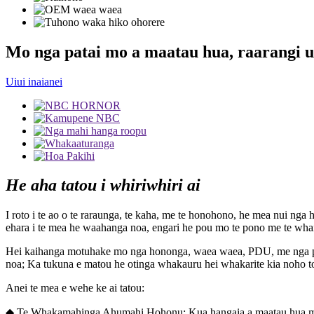
Mo nga patai mo a maatau hua, raarangi ut
Uiui inaianei
He aha tatou i whiriwhiri ai
I roto i te ao o te raraunga, te kaha, me te honohono, he mea nui nga 
ehara i te mea he waahanga noa, engari he pou mo te pono me te whai
Hei kaihanga motuhake mo nga hononga, waea waea, PDU, me nga pou
noa; Ka tukuna e matou he otinga whakauru hei whakarite kia noho to
Anei te mea e wehe ke ai tatou:
◆ Te Whakamahinga Ahumahi Hohonu: Kua hangaia a maatau hua mo nga