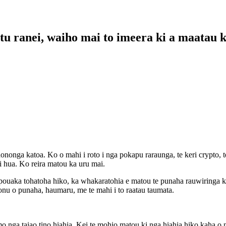
u ranei, waiho mai to imeera ki a maatau ka
hononga katoa. Ko o mahi i roto i nga pokapu raraunga, te keri crypto, t
 hua. Ko reira matou ka uru mai.
aka tohatoha hiko, ka whakaratohia e matou te punaha rauwiringa ka
nu o punaha, haumaru, me te mahi i to raatau taumata.
 taiao tino hiahia. Kei te mohio matou ki nga hiahia hiko kaha o ng