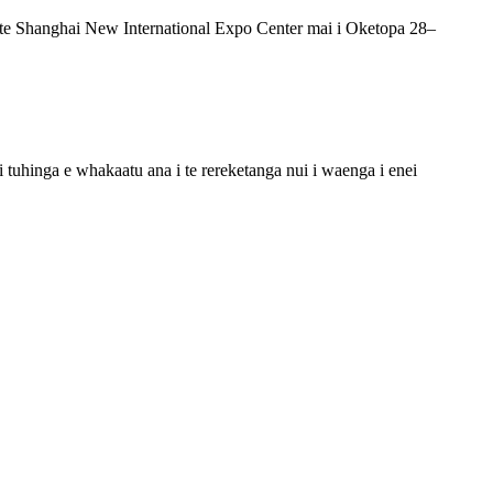
 te Shanghai New International Expo Center mai i Oketopa 28–
tuhinga e whakaatu ana i te rereketanga nui i waenga i enei