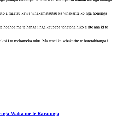
o. Ko a maatau kawa whakamatautau ka whakarite ko nga hononga
 hoahoa me te hanga i nga kaupapa tohatoha hiko e rite ana ki to
i i to mekameka tuku. Ma tenei ka whakarite te hototahitanga i
enga Waka me te Raraunga