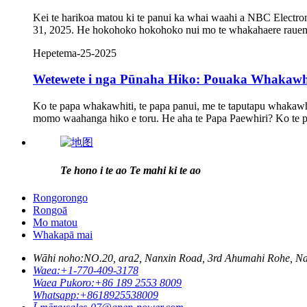
Kei te harikoa matou ki te panui ka whai waahi a NBC Electr
31, 2025. He hokohoko hokohoko nui mo te whakahaere rauemi
Hepetema-25-2025
Wetewete i nga Pūnaha Hiko: Pouaka Whakawhi
Ko te papa whakawhiti, te papa panui, me te taputapu whakawhi
momo waahanga hiko e toru. He aha te Papa Paewhiri? Ko te p
Te hono i te ao Te mahi ki te ao
Rongorongo
Rongoā
Mo matou
Whakapā mai
Wāhi noho:
NO.20, ara2, Nanxin Road, 3rd Ahumahi Rohe, 
Waea:
+1-770-409-3178
Waea Pukoro:
+86 189 2553 8009
Whatsapp:
+8618925538009