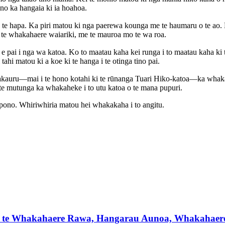
o ka hangaia ki ia hoahoa.
 te hapa. Ka piri matou ki nga paerewa kounga me te haumaru o te a
 te whakahaere waiariki, me te mauroa mo te wa roa.
ai i nga wa katoa. Ko to maatau kaha kei runga i to maatau kaha ki te
hi matou ki a koe ki te hanga i te otinga tino pai.
auru—mai i te hono kotahi ki te rūnanga Tuari Hiko-katoa—ka whakako
te mutunga ka whakaheke i to utu katoa o te mana pupuri.
pono. Whiriwhiria matou hei whakakaha i to angitu.
o te Whakahaere Rawa, Hangarau Aunoa, Whakahaer