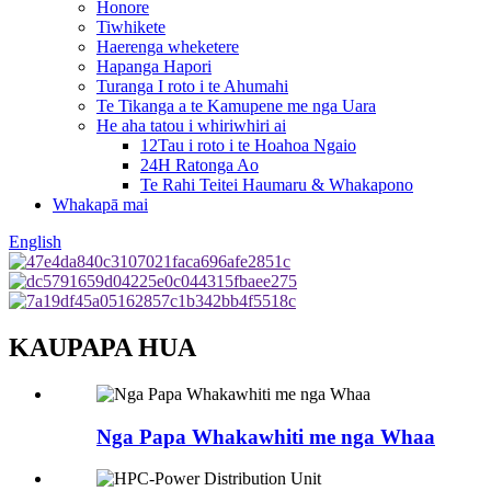
Honore
Tiwhikete
Haerenga wheketere
Hapanga Hapori
Turanga I roto i te Ahumahi
Te Tikanga a te Kamupene me nga Uara
He aha tatou i whiriwhiri ai
12Tau i roto i te Hoahoa Ngaio
24H Ratonga Ao
Te Rahi Teitei Haumaru & Whakapono
Whakapā mai
English
KAUPAPA HUA
Nga Papa Whakawhiti me nga Whaa