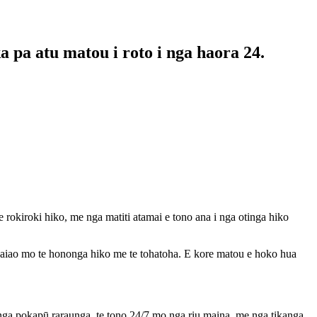
 pa atu matou i roto i nga haora 24.
e rokiroki hiko, me nga matiti atamai e tono ana i nga otinga hiko
iao mo te hononga hiko me te tohatoha. E kore matou e hoko hua
a pokapū raraunga, te tono 24/7 mo nga riu maina, me nga tikanga