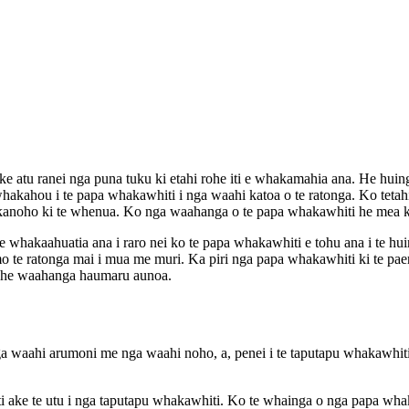
eke atu ranei nga puna tuku ki etahi rohe iti e whakamahia ana. He huin
te whakahou i te papa whakawhiti i nga waahi katoa o te ratonga. Ko tet
anoho ki te whenua. Ko nga waahanga o te papa whakawhiti he mea ki t
 e whakaahuatia ana i raro nei ko te papa whakawhiti e tohu ana i te
mo te ratonga mai i mua me muri. Ka piri nga papa whakawhiti ki te
re he waahanga haumaru aunoa.
ga waahi arumoni me nga waahi noho, a, penei i te taputapu whakawh
ti ake te utu i nga taputapu whakawhiti. Ko te whainga o nga papa whak