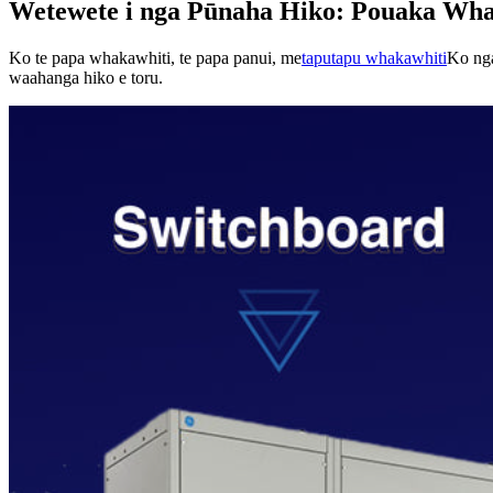
Wetewete i nga Pūnaha Hiko: Pouaka Wha
Ko te papa whakawhiti, te papa panui, me
taputapu whakawhiti
Ko nga
waahanga hiko e toru.