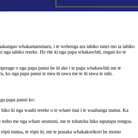
whakangao whakamarumaru, i te wehenga ara iahiko ranei mo ia iahiko
 ki nga iahiko rereke. He rite ki nga papa whakawhiti, engari ko te
mperage o nga papa panui he iti ake i te papa whakawhiti me te
ko nga papa panui te mea iti rawa me te iti rawa te rahi.
 nga papa panui ko:
 hiko ki nga waahi rereke o te whare mai i te waahanga matua. Ka
e noho me nga whare arumoni, me te tohatoha hiko taputapu rongoa.
e röpü matua, te röpü iti, me te pouaka whakakorikori he momo