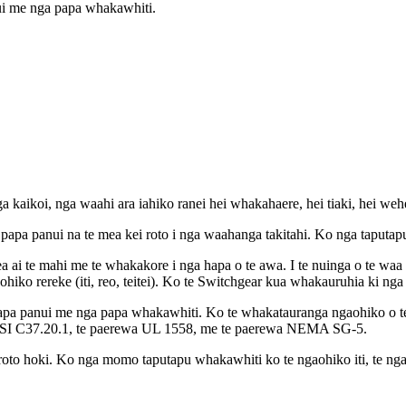
i me nga papa whakawhiti.
aikoi, nga waahi ara iahiko ranei hei whakahaere, hei tiaki, hei wehe
papa panui na te mea kei roto i nga waahanga takitahi. Ko nga taput
 ai te mahi me te whakakore i nga hapa o te awa. I te nuinga o te waa
iko rereke (iti, reo, teitei). Ko te Switchgear kua whakauruhia ki ng
papa panui me nga papa whakawhiti. Ko te whakatauranga ngaohiko o te
 ANSI C37.20.1, te paerewa UL 1558, me te paerewa NEMA SG-5.
roto hoki. Ko nga momo taputapu whakawhiti ko te ngaohiko iti, te nga