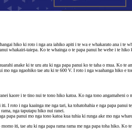
gai hiko ki roto i nga ara iahiko apiti i te wa e whakarato ana i te 
a panui whakairi-taiepa. Ko te whainga o te papa panui he wehe i te hiko
huarahi anake ki te uru atu ki nga papa panui ko te taha o mua. Ko te a
nga ngaohiko tae atu ki te 600 V. I roto i nga waahanga hiko e toru, 
 ranei kaore i te tino nui te tono hiko katoa. Ko nga tono angamaheni o
 I roto i nga kaainga me nga tari, ka tohatohahia e nga papa panui te
rama, nga taputapu hiko nui ranei.
nga papa panui mo nga tono katoa kua tuhia ki runga ake mo nga whar
o momo iti, tae atu ki nga papa rama rama me nga papa toha hiko. Ko t