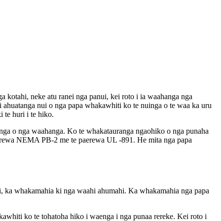
ga kotahi, neke atu ranei nga panui, kei roto i ia waahanga nga
ahi ahuatanga nui o nga papa whakawhiti ko te nuinga o te waa ka uru
e huri i te hiko.
 huinga o nga waahanga. Ko te whakatauranga ngaohiko o nga punaha
 paerewa NEMA PB-2 me te paerewa UL -891. He mita nga papa
iti, ka whakamahia ki nga waahi ahumahi. Ka whakamahia nga papa
awhiti ko te tohatoha hiko i waenga i nga punaa rereke. Kei roto i