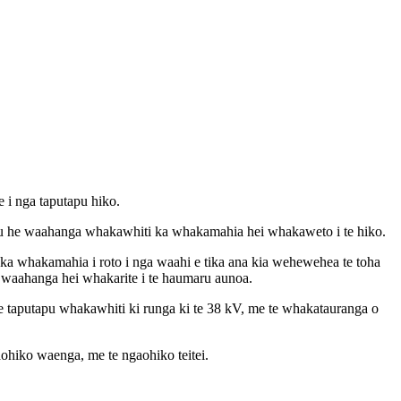
 i nga taputapu hiko.
apu he waahanga whakawhiti ka whakamahia hei whakaweto i te hiko.
 ka whakamahia i roto i nga waahi e tika ana kia wehewehea te toha
a waahanga hei whakarite i te haumaru aunoa.
 taputapu whakawhiti ki runga ki te 38 kV, me te whakatauranga o
ohiko waenga, me te ngaohiko teitei.