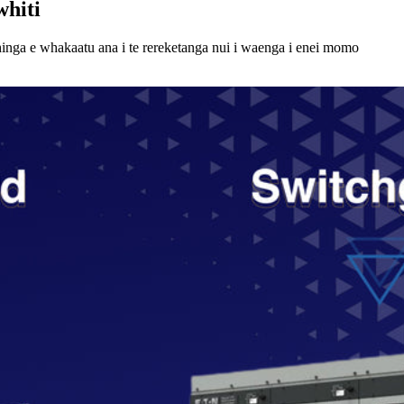
hiti
hinga e whakaatu ana i te rereketanga nui i waenga i enei momo