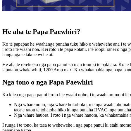
He aha te Papa Paewhiri?
Ko te papapae he waahanga punaha tuku hiko e wehewehe ana i te whan
i roto i te waahi noa. Kei roto i te papa kotahi, i te roopu ranei o ng
hanganga te take e wehe ai.
He aha te rerekee o nga papa panui ka mau tonu ki te pakitara. Ko te 
taputapu whakawhiti, 1200 Amp max. Ka whakamahia nga papa panui mo 
Nga tono o nga Papa Paewhiri
Ka kitea nga papa panui i roto i te waahi noho, i te waahi arumoni iti
Nga whare noho, nga whare hokohoko, me nga waahi ahumahi iti.
taea e ratou te tohatoha hiko ki nga punaha HVAC, nga punaha 
Nga whare hauora. I roto i nga whare hauora, ka whakamahia 
I runga i te tono, ka taea te wehewehe i nga papa panui ki etahi mom
papapapa katoa.