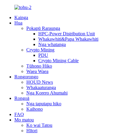
Kainga
Hua
Pokapū Raraunga
HPC-Power Distribution Unit
Whakawhiti&Papa Whakawhiti
Nga whatanga
Crypto Mining
PDU
Crypto Mining Cable
Tūhono Hiko
Waea Waea
Rongorongo
HOUD News
Whakaaturanga
Nga Korero Ahumahi
Rongoā
Nga taputapu hiko
Kaihono
FAQ
Mo matou
Ko wai Tatou
Hītori