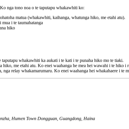
Ko nga tono noa o te taputapu whakawhiti ko:
tohatoha matua (whakawhiti, kaihanga, whatunga hiko, me etahi atu).
a i mua i te taumahatanga
hana hiko
utapu whakawhiti ka aukati i te kati i te punaha hiko mo te tiaki.
iko, me etahi atu. Ko enei waahanga he mea hei wawahi i te hiko i rot
, nga relay whakamarumaru. Ko enei waahanga hei whakahaere i te m
Nanzha, Humen Town Dongguan, Guangdong, Haina