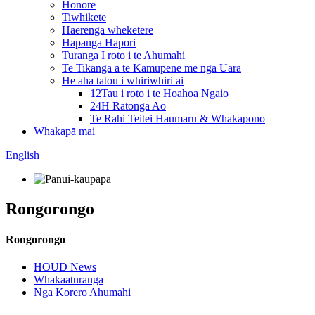
Honore
Tiwhikete
Haerenga wheketere
Hapanga Hapori
Turanga I roto i te Ahumahi
Te Tikanga a te Kamupene me nga Uara
He aha tatou i whiriwhiri ai
12Tau i roto i te Hoahoa Ngaio
24H Ratonga Ao
Te Rahi Teitei Haumaru & Whakapono
Whakapā mai
English
Rongorongo
Rongorongo
HOUD News
Whakaaturanga
Nga Korero Ahumahi