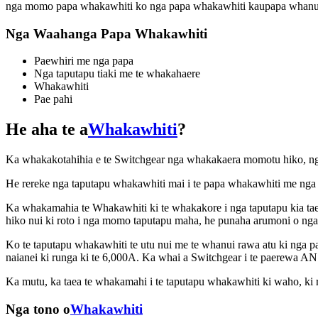
nga momo papa whakawhiti ko nga papa whakawhiti kaupapa whanu
Nga Waahanga Papa Whakawhiti
Paewhiri me nga papa
Nga taputapu tiaki me te whakahaere
Whakawhiti
Pae pahi
He aha te a
Whakawhiti
?
Ka whakakotahihia e te Switchgear nga whakakaera momotu hiko, nga k
He rereke nga taputapu whakawhiti mai i te papa whakawhiti me nga 
Ka whakamahia te Whakawhiti ki te whakakore i nga taputapu kia taea
hiko nui ki roto i nga momo taputapu maha, he punaha arumoni o ngaoh
Ko te taputapu whakawhiti te utu nui me te whanui rawa atu ki nga 
naianei ki runga ki te 6,000A. Ka whai a Switchgear i te paerewa
Ka mutu, ka taea te whakamahi i te taputapu whakawhiti ki waho, ki 
Nga tono o
Whakawhiti